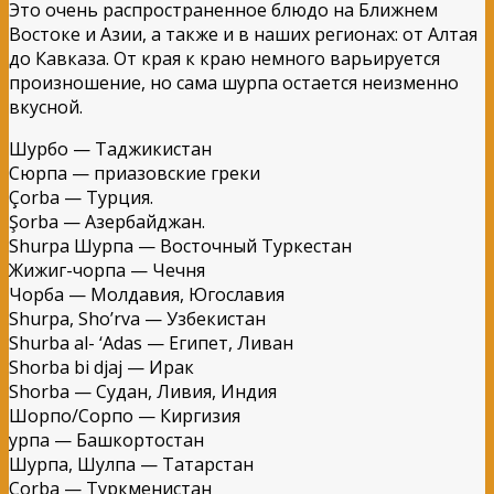
Это очень распространенное блюдо на Ближнем
Востоке и Азии, а также и в наших регионах: от Алтая
до Кавказа. От края к краю немного варьируется
произношение, но сама шурпа остается неизменно
вкусной.
Шурбо — Таджикистан
Сюрпа — приазовские греки
Çorba — Турция.
Şorba — Азербайджан.
Shurpa Шурпа — Восточный Туркестан
Жижиг-чорпа — Чечня
Чорба — Молдавия, Югославия
Shurpa, Sho’rva — Узбекистан
Shurba al- ‘Adas — Египет, Ливан
Shorba bi djaj — Ирак
Shorba — Судан, Ливия, Индия
Шорпо/Сорпо — Киргизия
Һурпа — Башкортостан
Шурпа, Шулпа — Татарстан
Çorba — Туркменистан