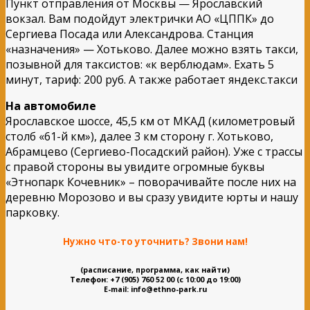
Пункт отправления от Москвы — Ярославский
вокзал. Вам подойдут электрички АО «ЦППК» до
Сергиева Посада или Александрова. Станция
«назначения» — Хотьково. Далее можно взять такси,
позывной для таксистов: «к верблюдам». Ехать 5
минут, тариф: 200 руб. А также работает яндекс.такси
На автомобиле
Ярославское шоссе, 45,5 км от МКАД (километровый
столб «61-й км»), далее 3 км сторону г. Хотьково,
Абрамцево (Сергиево-Посадский район). Уже с трассы
c правой стороны вы увидите огромные буквы
«Этнопарк Кочевник» – поворачивайте после них на
деревню Морозово и вы сразу увидите юрты и нашу
парковку.
Нужно что-то уточнить? Звони нам!
(расписание, программа, как найти)
Телефон:
+7 (905) 760 52 00 (с 10:00 до 19:00)
E-mail: info@ethno-park.ru