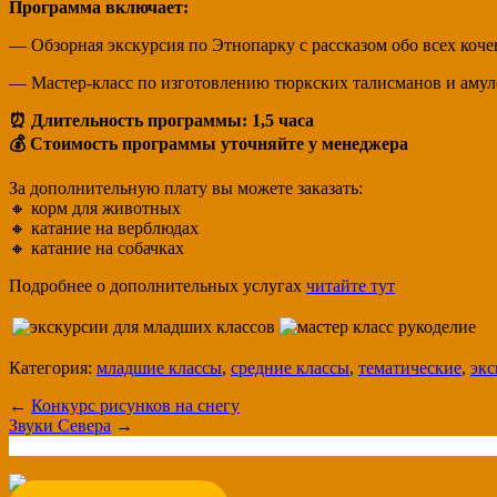
Программа включает:
— Обзорная экскурсия по Этнопарку с рассказом обо всех коче
— Мастер-класс по изготовлению тюркских талисманов и амул
⏰ Длительность программы: 1,5 часа
💰 Стоимость программы уточняйте у менеджера
За дополнительную плату вы можете заказать:
🔸 корм для животных
🔸 катание на верблюдах
🔸 катание на собачках
Подробнее о дополнительных услугах
читайте тут
Категория:
младшие классы
,
средние классы
,
тематические
,
экс
←
Конкурс рисунков на снегу
Звуки Севера
→