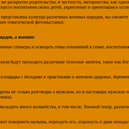
к же раскрытие родительства, в частности, материнства, как одно
оцессе воспитания своих детей, укрепление и ориентация к осоз
 представлена культура различных кочевых народов, вы сможете
ния тематической фотовыставки.
щадок, а именно:
енные спикеры и освещать темы отношений в семье, воспитания 
валя будут проходить различные телесные занятия, такие как йог
а площадка с беседами и практиками о женском здоровье, береме
ены не только разговоры о мужском, но и настоящие мужские пра
ника).
роисходить много волшебства, в том числе, Теневой театр, разл
жет покормить малыша, переодеть его, отдохнуть и даже ненадо