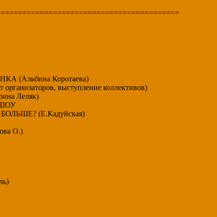
==========================================
КА (Альбина Коротаева)
организаторов, выступление коллективов)
ина Леляк)
 ШОУ
ОЛЬШЕ? (Е.Кадуйская)
ва О.)
ль)