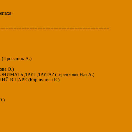
репаха»
==========================================
(Просянюк А.)
ва О.)
ИМАТЬ ДРУГ ДРУГА? (Теренковы Н.и А.)
 В ПАРЕ (Коршунова Е.)
.)