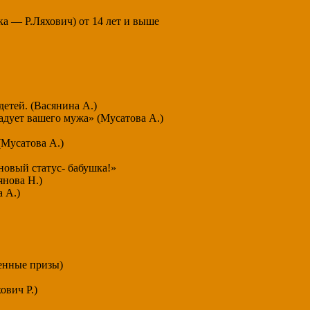
 — Р.Ляхович) от 14 лет и выше
детей. (Васянина А.)
радует вашего мужа» (Мусатова А.)
(Мусатова А.)
 новый статус- бабушка!»
янова Н.)
 А.)
енные призы)
ович Р.)