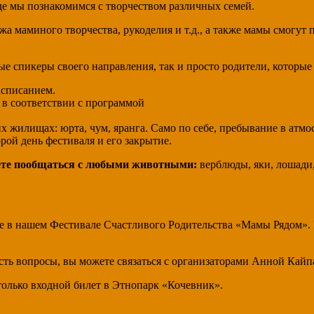
де мы познакомимся с творчеством различных семей.
жа маминого творчества, рукоделия и т.д., а также мамы смогут
ые спикеры своего направления, так и просто родители, которые
асписанием.
в соответствии с программой
их жилищах: юрта, чум, яранга. Само по себе, пребывание в атмо
рой день фестиваля и его закрытие.
те пообщаться с любыми животными:
верблюды, яки, лошади,
ие в нашем Фестивале Счастливого Родительства «Мамы Рядом»
 есть вопросы, вы можете связаться с организаторами Анной Кай
только входной билет в Этнопарк «Кочевник».