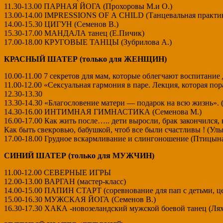
11.30-13.00 ПАРНАЯ ЙОГА (Прохоровы М.и О.)
13.00-14.00 IMPRESSIONS OF А CHILD (Танцевальная практика
14.00-15.30 ЦИГУН (Семенов В.)
15.30-17.00 МАНДАЛА танец (Е.Пичик)
17.00-18.00 КРУГОВЫЕ ТАНЦЫ (Зубрилова А.)
КРАСНЫЙ ШАТЕР (только для ЖЕНЩИН)
10.00-11.00 7 секретов для мам, которые облегчают воспитание 
11.00-12.00 «Сексуальная гармония в паре. Лекция, которая по
12.30-13.30
13.30-14.30 «Благословение матери — подарок на всю жизнь». 
14.30-16.00 ИНТИМНАЯ ГИМНАСТИКА (Семенова М.)
16.00-17.00 Как жить после….. дети выросли, брак закончился,
Как быть свекровью, бабушкой, чтоб все были счастливы ! (Уль
17.00-18.00 Грудное вскармливание и слингоношение (Птицына
СИНИЙ ШАТЕР (только для МУЖЧИН)
11.00-12.00 СЕВЕРНЫЕ ИГРЫ
12.00-13.00 ВАРГАН (мастер-класс)
14.00-15.00 ПАПИН СТАРТ (соревнование для пап с детьми, ц
15.00-16.30 МУЖСКАЯ ЙОГА (Семенов В.)
16.30-17.30 ХАКА -новозеландский мужской боевой танец (Лях