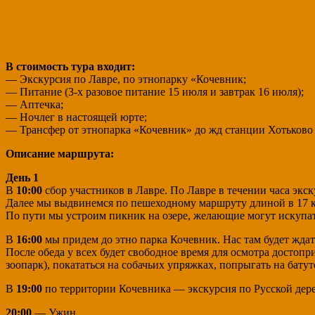
В стоимость тура входит:
— Экскурсия по Лавре, по этнопарку «Кочевник;
— Питание (3-х разовое питание 15 июля и завтрак 16 июля);
— Аптечка;
— Ночлег в настоящей юрте;
— Трансфер от этнопарка «Кочевник» до жд станции Хотьково
Описание маршрута:
День 1
В
10:00
сбор участников в Лавре. По Лавре в течении часа экс
Далее мы выдвинемся по пешеходному маршруту длиной в 17 км
По пути мы устроим пикник на озере, желающие могут искупат
В
16:00
мы придем до этно парка Кочевник. Нас там будет ждат
После обеда у всех будет свободное время для осмотра достоп
зоопарк), покататься на собачьих упряжках, попрыгать на батут
В
19:00
по территории Кочевника — экскурсия по Русской дере
20:00
— Ужин