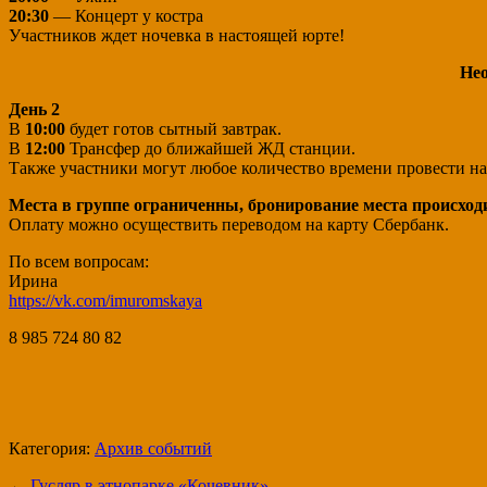
20:30
— Концерт у костра
Участников ждет ночевка в настоящей юрте!
Нео
День 2
В
10:00
будет готов сытный завтрак.
В
12:00
Трансфер до ближайшей ЖД станции.
Также участники могут любое количество времени провести на 
Места в группе ограниченны, бронирование места происход
Оплату можно осуществить переводом на карту Сбербанк.
По всем вопросам:
Ирина
https://vk.com/imuromskaya
8 985 724 80 82
Категория:
Архив событий
←
Гусляр в этнопарке «Кочевник»