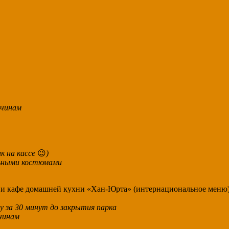
ичинам
к на кассе
😉
)
льными костюмами
ня) и кафе домашней кухни «Хан-Юрта» (интернациональное меню
 за 30 минут до закрытия парка
чинам