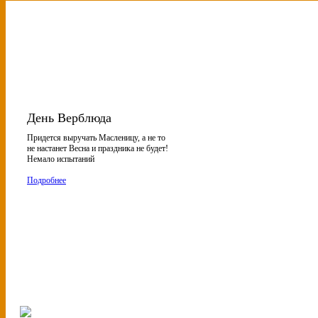
День Верблюда
Придется выручать Масленицу, а не то
не настанет Весна и праздника не будет!
Немало испытаний
Подробнее