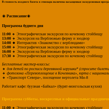
В стоимость входного билета в этнопарк включена насыщенная экскурсионная програ
☀️ Расписание☀️
Программа буднего дня
11:00
🔸 Этнографическая экскурсия по кочевому стойбищу
13:00
🔸 Экскурсия на Верблюжью ферму и зоодвор
14:00 🔸
Интерактив «Знакомство с верблюдами»
15:00
🔸 Этнографическая экскурсия по кочевому стойбищу
16:00
🔸 Экскурсия на Верблюжью ферму и зоодвор
17:30
🔸 Этнографическая экскурсия по кочевому стойбищу
Бесплатные мастер-классы:
🔸
для детей по росписи деревянной игрушки
*
(спросите билети
🔸
фотозона «Перевоплощение в Кочевника», юрта с национа
🔸 «Транспорт Севера», посещение вертолета Ми-8
Работает кафе: буузная «Байкал» (бурят-монгольская кухня)
Программа субботы, воскресенья
и официальные празднич
11:00
🔸 Этнографическая экскурсия по кочевому стойбищу