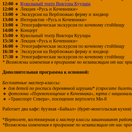
12:00
🔸
Кукольный театр Виктора Куулара
12:00
🔸 Лекция «Русь и Кочевники»
13:00
🔸 Экскурсия на Верблюжью ферму и зоодвор
13:00
🔸 Интерактив «Русь и Кочевники»
13:00
🔸 Этнографическая экскурсия по кочевому стойбищу
14:00
🔸 Концерт
15:00
🔸 Кукольный театр Виктора Куулара
15:30
🔸 Лекция «Русь и Кочевники»
16:00
🔸 Этнографическая экскурсия по кочевому стойбищу
16:30
🔸 Экскурсия на Верблюжью ферму и зоодвор
17:30
🔸 Этнографическая экскурсия по кочевому стойбищу
* Возможны изменения в программе по независящим от нас пр
Дополнительная программа к основной:
Бесплатные мастер-классы:
🔸
для детей по росписи деревянной игрушки
*
(спросите билети
🔸
фотозона «Перевоплощение в Кочевника», юрта с национа
🔸 «Транспорт Севера», посещение вертолета Ми-8
Работает два кафе: буузная «Байкал» (бурят-монгольская кух
*
Вертолет, костюмерная и мастер классы заканчивают работу
*Возможны изменения в программе по независящим от нас при