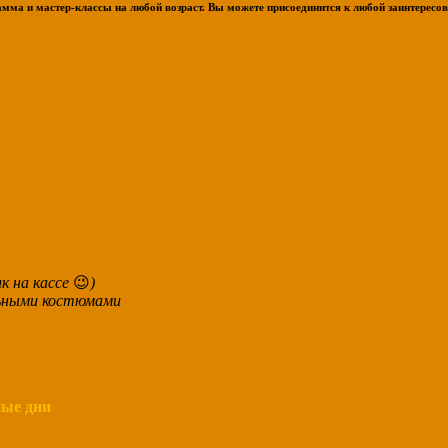
мма и мастер-классы на любой возраст. Вы можете присоединится к любой заинтересо
к на кассе
😉
)
льными костюмами
ные дни